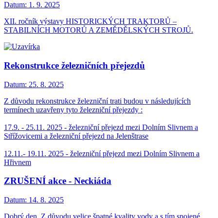
Datum:
1. 9. 2025
XII. ročník výstavy HISTORICKÝCH TRAKTORŮ –
STABILNÍCH MOTORŮ A ZEMĚDĚLSKÝCH STROJŮ.
Rekonstrukce železničních přejezdů
Datum:
25. 8. 2025
Z důvodu rekonstrukce železniční trati budou v následujících
termínech uzavřeny tyto železniční přejezdy :
17.9. - 25.11. 2025 - železniční přejezd mezi Dolním Slivnem a
Střížovicemi a železniční přejezd na Jelenštrase
12.11.- 19.11. 2025 - železniční přejezd mezi Dolním Slivnem a
Hřivnem
ZRUŠENÍ akce - Neckiáda
Datum:
14. 8. 2025
Dobrý den. Z důvodu velice špatné kvality vody a s tím spojené