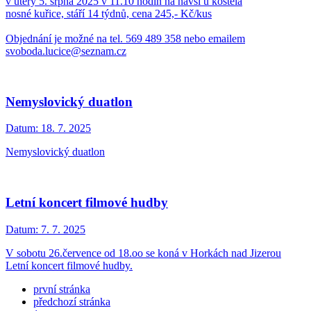
v úterý 5. srpna 2025 v 11.10 hodin na návsi u kostela
nosné kuřice, stáří 14 týdnů, cena 245,- Kč/kus
Objednání je možné na tel. 569 489 358 nebo emailem
svoboda.lucice@seznam.cz
Nemyslovický duatlon
Datum:
18. 7. 2025
Nemyslovický duatlon
Letní koncert filmové hudby
Datum:
7. 7. 2025
V sobotu 26.července od 18.oo se koná v Horkách nad Jizerou
Letní koncert filmové hudby.
první stránka
předchozí stránka