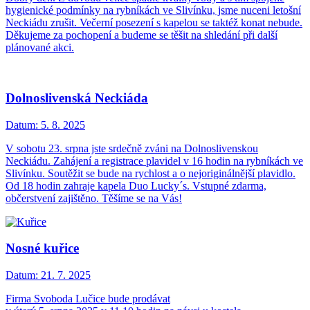
hygienické podmínky na rybníkách ve Slivínku, jsme nuceni letošní
Neckiádu zrušit. Večerní posezení s kapelou se taktéž konat nebude.
Děkujeme za pochopení a budeme se těšit na shledání při další
plánované akci.
Dolnoslivenská Neckiáda
Datum:
5. 8. 2025
V sobotu 23. srpna jste srdečně zváni na Dolnoslivenskou
Neckiádu. Zahájení a registrace plavidel v 16 hodin na rybníkách ve
Slivínku. Soutěžit se bude na rychlost a o nejoriginálnější plavidlo.
Od 18 hodin zahraje kapela Duo Lucky´s. Vstupné zdarma,
občerstvení zajištěno. Těšíme se na Vás!
Nosné kuřice
Datum:
21. 7. 2025
Firma Svoboda Lučice bude prodávat