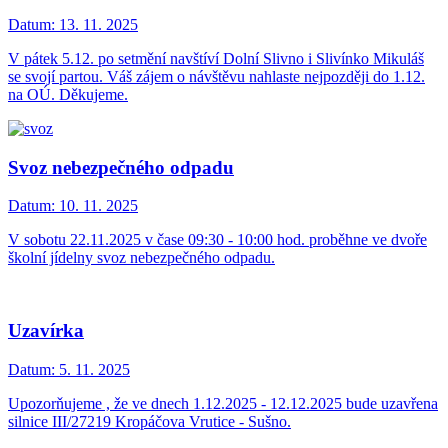
Datum:
13. 11. 2025
V pátek 5.12. po setmění navštíví Dolní Slivno i Slivínko Mikuláš
se svojí partou. Váš zájem o návštěvu nahlaste nejpozději do 1.12.
na OÚ. Děkujeme.
Svoz nebezpečného odpadu
Datum:
10. 11. 2025
V sobotu 22.11.2025 v čase 09:30 - 10:00 hod. proběhne ve dvoře
školní jídelny svoz nebezpečného odpadu.
Uzavírka
Datum:
5. 11. 2025
Upozorňujeme , že ve dnech 1.12.2025 - 12.12.2025 bude uzavřena
silnice III/27219 Kropáčova Vrutice - Sušno.