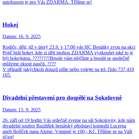
autobusem je pro Vás ZDARMA. Těšíme se!
Hokej
Datum:
16. 9. 2025
Rodiče, děti, již v úterý 23.9. v 17:00 vás HC Benátky zvou na akci
Pojď hrát hokej, kde si děti mohou ZDARMA vyzkoušet jaké to je
být hokejistou. ????????Brusle vám půjčíme a bruslit se společně
můžeme zkusit naučit. ????
V případě jakýchkoli dotazů pište nebo volejte na tel. číslo 737 410
165.
Divadelní přestavení pro dospělé na Sokolovně
Datum:
15. 9. 2025
26. září od 19 hodin Vás srdečně zveme na sál Sokolovny, kde nám
divadelní soubor Bazilišek benátský představí komedii Lucerna
aneb šlofíček pana Aloise. Vstupné je 100,- Kč. Těšíme se na Vaši
účast!