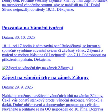
Dobrý den. Prosíme všechny zájemce, kteří by měli zájem o stánek
na rozsvícení vánočního stromu, aby se nahlásili na OÚ Dolní
Slivno nejpozději do středy 19.11. Děkujeme.
Pozvánka na Vánoční tvoření
Datum:
30. 10. 2025
18.11. od 17 hodin k nám zavítá paní Bukvičková, se kterou si
společně vyrobíme adventní svícen či závěsný věnec. Zájemci o
tvoření se mohou hlásit na OÚ nejpozději do 7.11. Podrobnosti na
přiloženém plakátu. Děkujeme.
Zájezd na vánoční trhy na zámek Zákupy
Datum:
29. 9. 2025
Nabízíme možnost navštívení vánočních trhů na zámku Zákupy.
Čeká Vás bohatý stánkový prodej vánoční dekorace, výrobků a
dárků. Dobré občerstvení a doprovodný program po celý den.
Neváhejte a přihlaste se na OÚ nejpozději do 10. října. Doprava