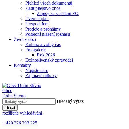
Přehled všech dokumentů
Zastupitelstvo obce
Zápisy ze zasedání ZO
Územní plán
Hospodaření
Prodeje a pronájmy
Poslední hlášení rozhasu
Život v obci
Kultura a volný čas
Fotogalerie
Rok 2026
Dolnoslivenský zpravodaj
Kontakty
Napište nám
Zajímavé odkazy
Obec
Dolní Slivno
Hledaný výraz
Hledat
rozšířené vyhledávání
+420 326 393 225