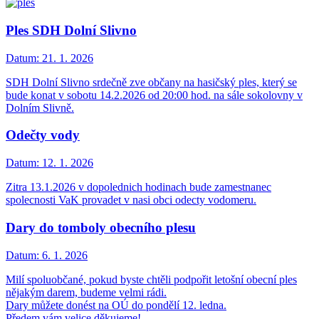
Ples SDH Dolní Slivno
Datum:
21. 1. 2026
SDH Dolní Slivno srdečně zve občany na hasičský ples, který se
bude konat v sobotu 14.2.2026 od 20:00 hod. na sále sokolovny v
Dolním Slivně.
Odečty vody
Datum:
12. 1. 2026
Zitra 13.1.2026 v dopolednich hodinach bude zamestnanec
spolecnosti VaK provadet v nasi obci odecty vodomeru.
Dary do tomboly obecního plesu
Datum:
6. 1. 2026
Milí spoluobčané, pokud byste chtěli podpořit letošní obecní ples
nějakým darem, budeme velmi rádi.
Dary můžete donést na OÚ do pondělí 12. ledna.
Předem vám velice děkujeme!