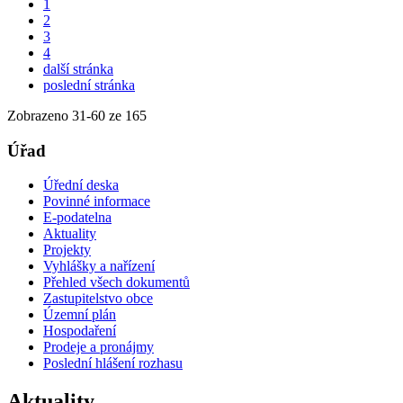
1
2
3
4
další stránka
poslední stránka
Zobrazeno
31
-
60
ze 165
Úřad
Úřední deska
Povinné informace
E-podatelna
Aktuality
Projekty
Vyhlášky a nařízení
Přehled všech dokumentů
Zastupitelstvo obce
Územní plán
Hospodaření
Prodeje a pronájmy
Poslední hlášení rozhasu
Aktuality