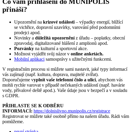
Co vám přihlášení do MUNIPOLIS
přináší?
Upozornění na
krizové události
– výpadky energií, blížící
se vichřice, dopravní uzavírky, varování před podomními
prodejci apod.
Novinky a
důležitá upozornění
z úřadu – poplatky, obecní
zpravodaj, digitalizované hlášení z amplionů apod.
Pozvánky
na kulturní a sportovní akce.
Možnost vyjádřit svůj názor v
online anketách.
Mobilní aplikaci
samosprávy s užitečnými funkcemi.
V registračním procesu si můžete sami nastavit, jaké typy informací
vás zajímají (např. kultura, doprava, majitelé zvířat).
Doporučujeme v
yplnit vaše telefonní číslo a ulici
, abychom vás
mohli rychle varovat v případě nečekaných událostí (např. havárie
vody, přívalové deště apod.). Vaše údaje jsou v bezpečí a v souladu
s GDPR.
PŘIHLASTE SE K ODBĚRU
INFORMACÍ:
https://dolnislivno.munipolis.cz/registrace
Registrovat se můžete také osobně přímo na našem úřadu. Rádi vám
pomůžeme.
první stránka