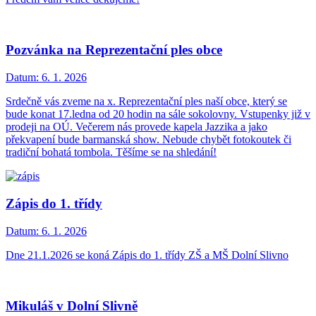
Pozvánka na Reprezentační ples obce
Datum:
6. 1. 2026
Srdečně vás zveme na x. Reprezentační ples naší obce, který se
bude konat 17.ledna od 20 hodin na sále sokolovny. Vstupenky již v
prodeji na OÚ. Večerem nás provede kapela Jazzika a jako
překvapení bude barmanská show. Nebude chybět fotokoutek či
tradiční bohatá tombola. Těšíme se na shledání!
Zápis do 1. třídy
Datum:
6. 1. 2026
Dne 21.1.2026 se koná Zápis do 1. třídy ZŠ a MŠ Dolní Slivno
Mikuláš v Dolní Slivně