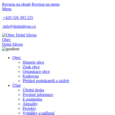
Rovnou na obsah
Rovnou na menu
Menu
+420 326 393 225
info@dolnislivno.cz
Obec
Dolní Slivno
Obec
Historie obce
Znak obce
Organizace obce
Knihovna
Přehled podnikatelů a služeb
Úřad
Úřední deska
Povinné informace
E-podatelna
Aktuality
Projekty
Vyhlášky a nařízení