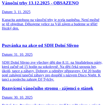
Vánoční trhy 13.12.2025 - OBSAZENO
Datum:
3. 11. 2025
Kapacita autobusu na vánoční trhy je zcela naplněna. Není možné
se již objednat. Děkujeme velice za Váš zájem a budeme se těšit!
Hezký den.
Pozvánka na akce od SDH Dolní Slivno
Datum:
31. 10. 2025
SDH Dolní Slivno zve všechny děti dne 8.11. na Strašidelnou párty,
která začně od 15 hodin na sokolovně. Na děti čeká spousta her,
úkolů, tance a zábavy. Dobroty a odměny připraveny. Od 20 hodin
poté zahájení taneční zábavy pro dospělé s názvem Disco Night. K
tanci a poslechu zahraje DJ Tylchy.
Rozsvícení vánočního stromu - zájemci o stánek
Datum:
30. 10. 2025