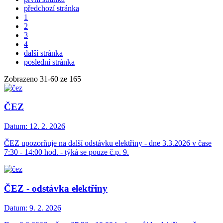
předchozí stránka
1
2
3
4
další stránka
poslední stránka
Zobrazeno
31
-
60
ze 165
ČEZ
Datum:
12. 2. 2026
ČEZ upozorňuje na další odstávku elektřiny - dne 3.3.2026 v čase
7:30 - 14:00 hod. - týká se pouze č.p. 9.
ČEZ - odstávka elektřiny
Datum:
9. 2. 2026