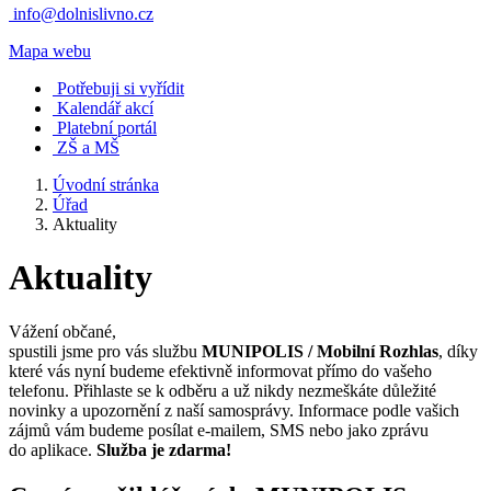
info@dolnislivno.cz
Mapa webu
Potřebuji si vyřídit
Kalendář akcí
Platební portál
ZŠ a MŠ
Úvodní stránka
Úřad
Aktuality
Aktuality
Vážení občané,
spustili jsme pro vás službu
MUNIPOLIS / Mobilní Rozhlas
, díky
které vás nyní budeme efektivně informovat přímo do vašeho
telefonu. Přihlaste se k odběru a už nikdy nezmeškáte důležité
novinky a upozornění z naší samosprávy. Informace podle vašich
zájmů vám budeme posílat e-mailem, SMS nebo jako zprávu
do aplikace.
Služba je zdarma!