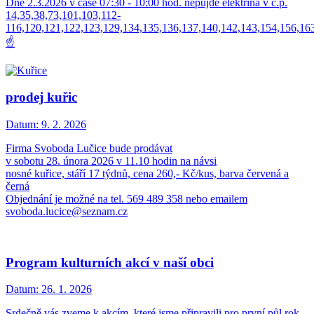
Dne 2.3.2026 v čase 07:30 - 10:00 hod. nepůjde elektřina v č.p.
14,35,38,73,101,103,112-
116,120,121,122,123,129,134,135,136,137,140,142,143,154,156,16
☝️
prodej kuřic
Datum:
9. 2. 2026
Firma Svoboda Lučice bude prodávat
v sobotu 28. února 2026 v 11.10 hodin na návsi
nosné kuřice, stáří 17 týdnů, cena 260,- Kč/kus, barva červená a
černá
Objednání je možné na tel. 569 489 358 nebo emailem
svoboda.lucice@seznam.cz
Program kulturních akcí v naší obci
Datum:
26. 1. 2026
Srdečně vás zveme k akcím, které jsme připravili pro první půl rok