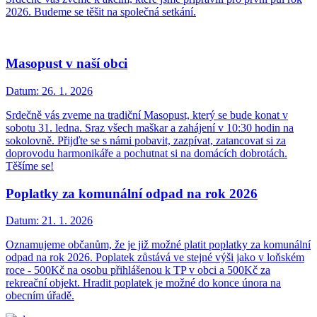
2026. Budeme se těšit na společná setkání.
Masopust v naší obci
Datum:
26. 1. 2026
Srdečně vás zveme na tradiční Masopust, který se bude konat v
sobotu 31. ledna. Sraz všech maškar a zahájení v 10:30 hodin na
sokolovně. Přijďte se s námi pobavit, zazpívat, zatancovat si za
doprovodu harmonikáře a pochutnat si na domácích dobrotách.
Těšíme se!
Poplatky za komunální odpad na rok 2026
Datum:
21. 1. 2026
Oznamujeme občanům, že je již možné platit poplatky za komunální
odpad na rok 2026. Poplatek zůstává ve stejné výši jako v loňském
roce - 500Kč na osobu přihlášenou k TP v obci a 500Kč za
rekreační objekt. Hradit poplatek je možné do konce února na
obecním úřadě.