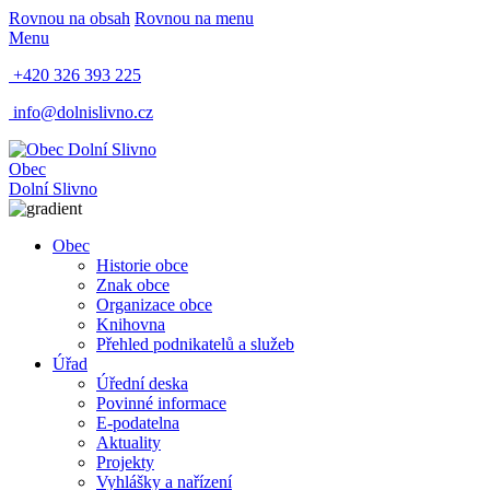
Rovnou na obsah
Rovnou na menu
Menu
+420 326 393 225
info@dolnislivno.cz
Obec
Dolní Slivno
Obec
Historie obce
Znak obce
Organizace obce
Knihovna
Přehled podnikatelů a služeb
Úřad
Úřední deska
Povinné informace
E-podatelna
Aktuality
Projekty
Vyhlášky a nařízení