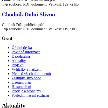
Typ souboru: PDF dokument, Velikost: 129,72 kB
Chodník Dolní Slivno
Chodník DS - publicita.pdf
Typ souboru: PDF dokument, Velikost: 119,7 kB
Úřad
Úřední deska
Povinné informace
E-podatelna
Aktuality
Projekty
Vyhlášky a nařízení
Přehled všech dokumentů
Zastupitelstvo obce
Územní plán
Hospodaření
Prodeje a pronájmy
Poslední hlášení rozhasu
Aktuality