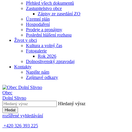
Přehled všech dokumentů
Zastupitelstvo obce
Zápisy ze zasedání ZO
Územní plán
Hospodaření
Prodeje a pronájmy
Poslední hlášení rozhasu
Život v obci
Kultura a volný čas
Fotogalerie
Rok 2026
Dolnoslivenský zpravodaj
Kontakty
Napište nám
Zajímavé odkazy
Obec
Dolní Slivno
Hledaný výraz
Hledat
rozšířené vyhledávání
+420 326 393 225