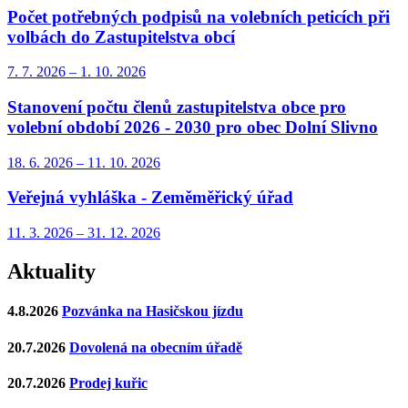
Počet potřebných podpisů na volebních peticích při
volbách do Zastupitelstva obcí
7. 7.
2026
–
1. 10.
2026
Stanovení počtu členů zastupitelstva obce pro
volební období 2026 - 2030 pro obec Dolní Slivno
18. 6.
2026
–
11. 10.
2026
Veřejná vyhláška - Zeměměřický úřad
11. 3.
2026
–
31. 12.
2026
Aktuality
4.8.2026
Pozvánka na Hasičskou jízdu
20.7.2026
Dovolená na obecním úřadě
20.7.2026
Prodej kuřic