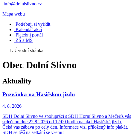
info@dolnislivno.cz
Mapa webu
Potřebuji si vyřídit
Kalendář akcí
Platební portál
ZŠ a MŠ
Úvodní stránka
Obec Dolní Slivno
Aktuality
Pozvánka na Hasičskou jízdu
4. 8.
2026
SDH Dolní Slivno ve spolupráci s SDH Horní Slivno a Mečeříž vás
srdečnou dne 22.8.2026 od 12:00 hodin na akci Hasičská jízda.
Čeká vás zábava po celý den. Informace viz. přiložený info plakát.
SDH se těší na setkání se všemi!