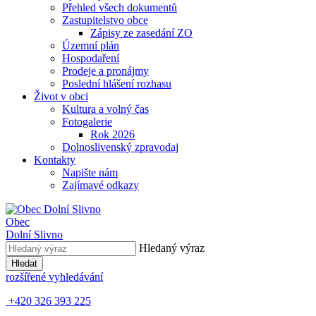
Přehled všech dokumentů
Zastupitelstvo obce
Zápisy ze zasedání ZO
Územní plán
Hospodaření
Prodeje a pronájmy
Poslední hlášení rozhasu
Život v obci
Kultura a volný čas
Fotogalerie
Rok 2026
Dolnoslivenský zpravodaj
Kontakty
Napište nám
Zajímavé odkazy
Obec
Dolní Slivno
Hledaný výraz
Hledat
rozšířené vyhledávání
+420 326 393 225