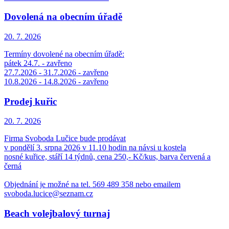
Dovolená na obecním úřadě
20. 7.
2026
Termíny dovolené na obecním úřadě:
pátek 24.7. - zavřeno
27.7.2026 - 31.7.2026 - zavřeno
10.8.2026 - 14.8.2026 - zavřeno
Prodej kuřic
20. 7.
2026
Firma Svoboda Lučice bude prodávat
v pondělí 3. srpna 2026 v 11.10 hodin na návsi u kostela
nosné kuřice, stáří 14 týdnů, cena 250,- Kč/kus, barva červená a
černá
Objednání je možné na tel. 569 489 358 nebo emailem
svoboda.lucice@seznam.cz
Beach volejbalový turnaj