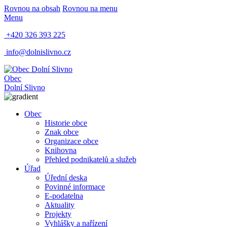
Rovnou na obsah
Rovnou na menu
Menu
+420 326 393 225
info@dolnislivno.cz
Obec
Dolní Slivno
Obec
Historie obce
Znak obce
Organizace obce
Knihovna
Přehled podnikatelů a služeb
Úřad
Úřední deska
Povinné informace
E-podatelna
Aktuality
Projekty
Vyhlášky a nařízení