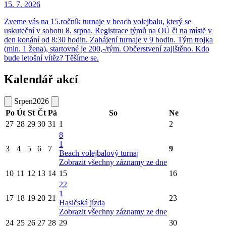
15. 7.
2026
Zveme vás na 15.ročník turnaje v beach volejbalu, který se
uskuteční v sobotu 8. srpna. Registrace týmů na OÚ či na místě v
den konání od 8:30 hodin. Zahájení turnaje v 9 hodin. Tým trojka
(min. 1 žena), startovné je 200,-/tým. Občerstvení zajištěno. Kdo
bude letošní vítěz? Těšíme se.
Kalendář akcí
Srpen
2026
Po
Út
St
Čt
Pá
So
Ne
27
28
29
30
31
1
2
8
1
3
4
5
6
7
9
Beach volejbalový turnaj
Zobrazit všechny záznamy ze dne
10
11
12
13
14
15
16
22
1
17
18
19
20
21
23
Hasičská jízda
Zobrazit všechny záznamy ze dne
24
25
26
27
28
29
30