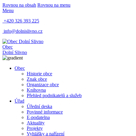
Rovnou na obsah
Rovnou na menu
Menu
+420 326 393 225
info@dolnislivno.cz
Obec
Dolní Slivno
Obec
Historie obce
Znak obce
Organizace obce
Knihovna
Přehled podnikatelů a služeb
Úřad
Úřední deska
Povinné informace
E-podatelna
Aktuality
Projekty
Vyhlášky a nařízení