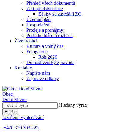
Přehled všech dokumentů
Zastupitelstvo obce
Zápisy ze zasedání ZO
Územní plán
Hospodaření
Prodeje a pronájmy
Poslední hlášení rozhasu
Život v obci
Kultura a volný čas
Fotogalerie
Rok 2026
Dolnoslivenský zpravodaj
Kontakty
Napište nám
Zajímavé odkazy
Obec
Dolní Slivno
Hledaný výraz
Hledat
rozšířené vyhledávání
+420 326 393 225