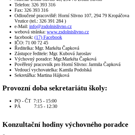
Telefon: 326 393 316
Fax: 326 393 316
Odloučené pracoviště: Horní Slivno 107, 294 79 Kropáčova
Vrutice (tel.: 326 391 284 )
e-Mail:
info@zsdolnislivno.cz
webová stránka:
www.zsdolnislivno.cz
facebook:
(17) Facebook
IČO: 71 00 72 45
Ředitelka: Mgr. Markéta Čapková
Zástupce ředitele: Mgr. Kubová Jaroslav
Výchovný poradce: Mgr.Markéta Čapková
Pověřený pracovník pro Horní Slivno: Jarmila Čapková
Vedoucí vychovatelka: Kamila Podolská
Sekretářka: Martina Hájková
Provozní doba sekretariátu školy:
PO - ČT 7:15 - 15:00
PÁ 7:15 - 12:30
Konzultační hodiny výchovného poradce