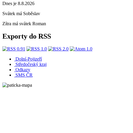
Dnes je 8.8.2026
Svátek má
Soběslav
Zítra má svátek
Roman
Exporty do RSS
Dolní-Pojizeří
Středočeský kraj
Odkazy
SMS ČR