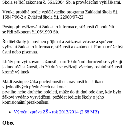
Škola se řídí zákonem č. 561/2004 Sb. a prováděcími vyhláškami.
Výuka probíhá podle vzdělávacího programu Základní škola č.j.
16847/96-2 a Zvláštní škola č.j. 22980/97-22
Postup při vyřizování žádostí o informace, stížností či podnětů
se řídí zákonem č.106/1999 Sb.
Ředitel školy je povinen přijímat a zařizovat včasné a správné
vyřízení žádostí o informace, stížností a oznámení. Forma může být
ústní nebo písemná.
Lhůty pro vyřizování stížností jsou: 10 dnů od doručení se vyřizují
jednodušší stížnosti, do 30 dnů se vyřizují všechny ostatní stížnosti
kromě výjimek.
Má-li zástupce žáka pochybnosti o správnosti klasifikace
v jednotlivých předmětech na konci
prvního nebo druhého pololetí, může do tří dnů ode dne, kdy bylo
žákovi vydáno vysvědčení, požádat ředitele školy o jeho
komisionální přezkoušení.
Výroční zpráva ZŠ - rok 2013/2014 (2.68 MB)
Obec