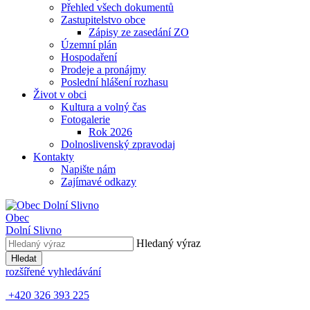
Přehled všech dokumentů
Zastupitelstvo obce
Zápisy ze zasedání ZO
Územní plán
Hospodaření
Prodeje a pronájmy
Poslední hlášení rozhasu
Život v obci
Kultura a volný čas
Fotogalerie
Rok 2026
Dolnoslivenský zpravodaj
Kontakty
Napište nám
Zajímavé odkazy
Obec
Dolní Slivno
Hledaný výraz
Hledat
rozšířené vyhledávání
+420 326 393 225