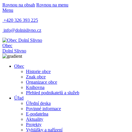
Rovnou na obsah
Rovnou na menu
Menu
+420 326 393 225
info@dolnislivno.cz
Obec
Dolní Slivno
Obec
Historie obce
Znak obce
Organizace obce
Knihovna
Přehled podnikatelů a služeb
Úřad
Úřední deska
Povinné informace
E-podatelna
Aktuality
Projekty
Vyhlášky a nařízení