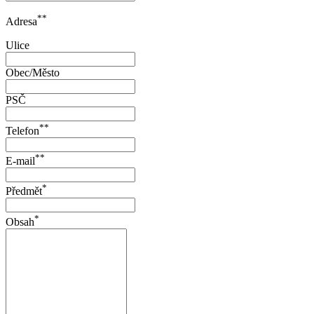
**
Adresa
Ulice
Obec/Město
PSČ
**
Telefon
**
E-mail
*
Předmět
*
Obsah