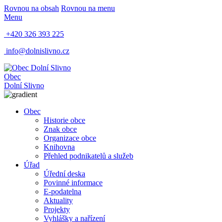
Rovnou na obsah
Rovnou na menu
Menu
+420 326 393 225
info@dolnislivno.cz
Obec
Dolní Slivno
Obec
Historie obce
Znak obce
Organizace obce
Knihovna
Přehled podnikatelů a služeb
Úřad
Úřední deska
Povinné informace
E-podatelna
Aktuality
Projekty
Vyhlášky a nařízení