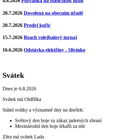
4.8.2026
Pozvánka na Hasičskou jízdu
20.7.2026
Dovolená na obecním úřadě
20.7.2026
Prodej kuřic
15.7.2026
Beach volejbalový turnaj
16.6.2026
Odstávka elektřiny - Slivínko
Svátek
Dnes je 6.8.2026
Svátek má
Oldřiška
Státní svátky a významné dny na dnešek:
Světový den boje za zákaz jaderných zbraní
Mezinárodní den boje lékařů za mír
Zítra má svátek
Lada