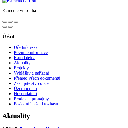
Kamenictví Louha
Úřad
Úřední deska
Povinné informace
E-podatelna
Aktuality
Projekty
Vyhlášky a nařízení
Přehled všech dokumentů
Zastupitelstvo obce
Územní plán
Hospodaření
Prodeje a pronájmy
Poslední hlášení rozhasu
Aktuality