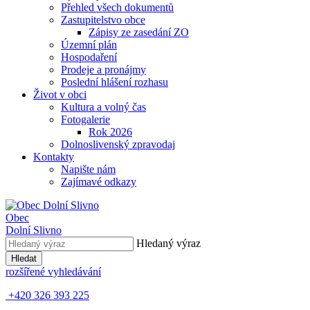
Přehled všech dokumentů
Zastupitelstvo obce
Zápisy ze zasedání ZO
Územní plán
Hospodaření
Prodeje a pronájmy
Poslední hlášení rozhasu
Život v obci
Kultura a volný čas
Fotogalerie
Rok 2026
Dolnoslivenský zpravodaj
Kontakty
Napište nám
Zajímavé odkazy
Obec
Dolní Slivno
Hledaný výraz
Hledat
rozšířené vyhledávání
+420 326 393 225