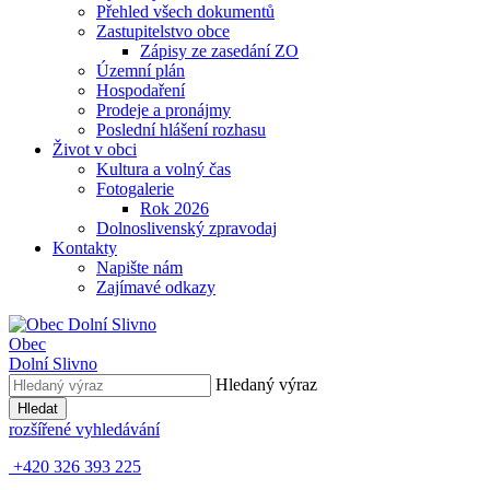
Přehled všech dokumentů
Zastupitelstvo obce
Zápisy ze zasedání ZO
Územní plán
Hospodaření
Prodeje a pronájmy
Poslední hlášení rozhasu
Život v obci
Kultura a volný čas
Fotogalerie
Rok 2026
Dolnoslivenský zpravodaj
Kontakty
Napište nám
Zajímavé odkazy
Obec
Dolní Slivno
Hledaný výraz
Hledat
rozšířené vyhledávání
+420 326 393 225