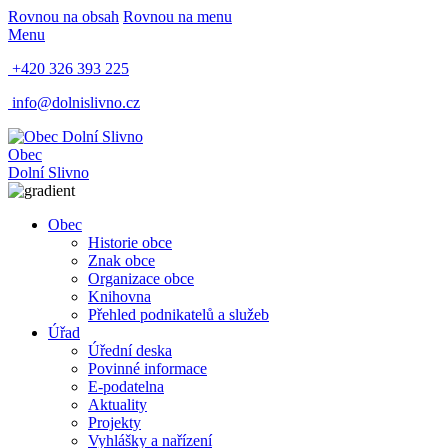
Rovnou na obsah
Rovnou na menu
Menu
+420 326 393 225
info@dolnislivno.cz
Obec
Dolní Slivno
Obec
Historie obce
Znak obce
Organizace obce
Knihovna
Přehled podnikatelů a služeb
Úřad
Úřední deska
Povinné informace
E-podatelna
Aktuality
Projekty
Vyhlášky a nařízení