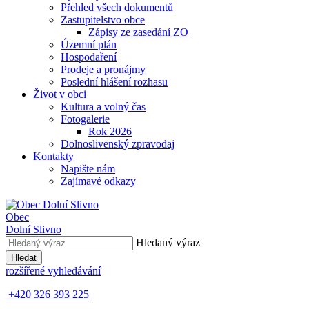
Přehled všech dokumentů
Zastupitelstvo obce
Zápisy ze zasedání ZO
Územní plán
Hospodaření
Prodeje a pronájmy
Poslední hlášení rozhasu
Život v obci
Kultura a volný čas
Fotogalerie
Rok 2026
Dolnoslivenský zpravodaj
Kontakty
Napište nám
Zajímavé odkazy
Obec
Dolní Slivno
Hledaný výraz
Hledat
rozšířené vyhledávání
+420 326 393 225