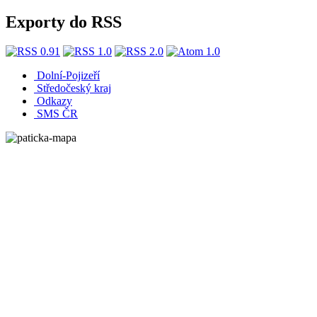
Exporty do RSS
Dolní-Pojizeří
Středočeský kraj
Odkazy
SMS ČR