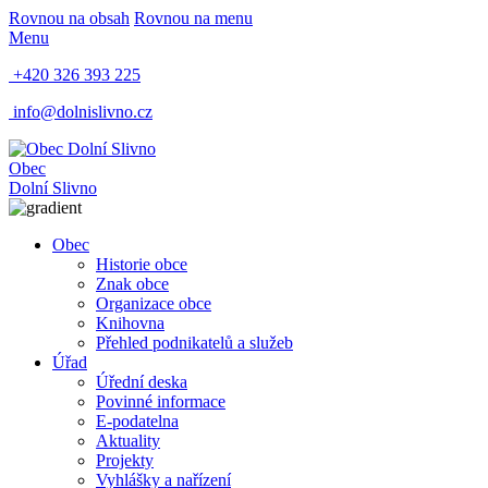
Rovnou na obsah
Rovnou na menu
Menu
+420 326 393 225
info@dolnislivno.cz
Obec
Dolní Slivno
Obec
Historie obce
Znak obce
Organizace obce
Knihovna
Přehled podnikatelů a služeb
Úřad
Úřední deska
Povinné informace
E-podatelna
Aktuality
Projekty
Vyhlášky a nařízení