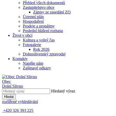
Přehled všech dokumentů
Zastupitelstvo obce
Zápisy ze zasedání ZO
Územní plán
Hospodaření
Prodeje a pronájmy
Poslední hlášení rozhasu
Život v obci
Kultura a volný čas
Fotogalerie
Rok 2026
Dolnoslivenský zpravodaj
Kontakty
Napište nám
Zajímavé odkazy
Obec
Dolní Slivno
Hledaný výraz
Hledat
rozšířené vyhledávání
+420 326 393 225