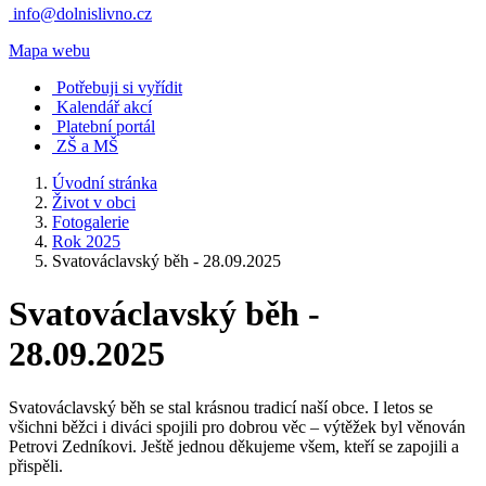
info@dolnislivno.cz
Mapa webu
Potřebuji si vyřídit
Kalendář akcí
Platební portál
ZŠ a MŠ
Úvodní stránka
Život v obci
Fotogalerie
Rok 2025
Svatováclavský běh - 28.09.2025
Svatováclavský běh -
28.09.2025
Svatováclavský běh se stal krásnou tradicí naší obce. I letos se
všichni běžci i diváci spojili pro dobrou věc – výtěžek byl věnován
Petrovi Zedníkovi. Ještě jednou děkujeme všem, kteří se zapojili a
přispěli.