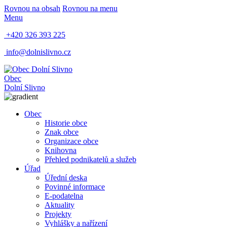
Rovnou na obsah
Rovnou na menu
Menu
+420 326 393 225
info@dolnislivno.cz
Obec
Dolní Slivno
Obec
Historie obce
Znak obce
Organizace obce
Knihovna
Přehled podnikatelů a služeb
Úřad
Úřední deska
Povinné informace
E-podatelna
Aktuality
Projekty
Vyhlášky a nařízení