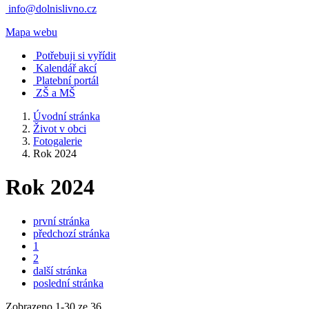
info@dolnislivno.cz
Mapa webu
Potřebuji si vyřídit
Kalendář akcí
Platební portál
ZŠ a MŠ
Úvodní stránka
Život v obci
Fotogalerie
Rok 2024
Rok 2024
první stránka
předchozí stránka
1
2
další stránka
poslední stránka
Zobrazeno
1
-
30
ze 36