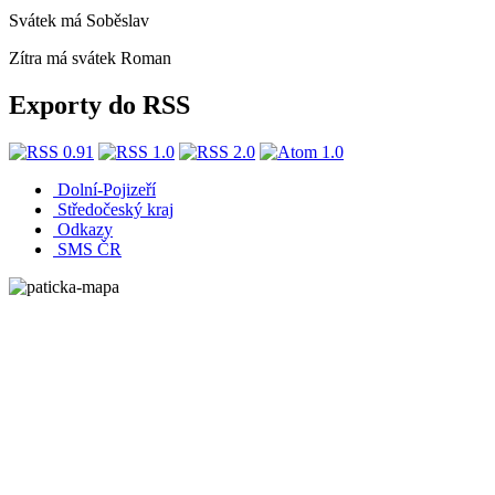
Svátek má
Soběslav
Zítra má svátek
Roman
Exporty do RSS
Dolní-Pojizeří
Středočeský kraj
Odkazy
SMS ČR