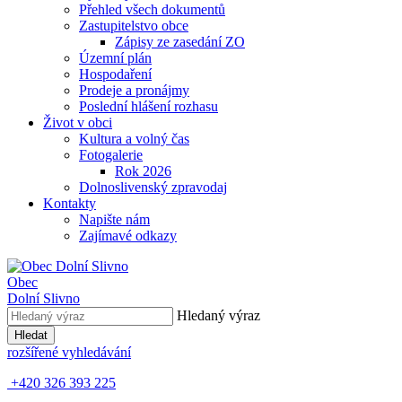
Přehled všech dokumentů
Zastupitelstvo obce
Zápisy ze zasedání ZO
Územní plán
Hospodaření
Prodeje a pronájmy
Poslední hlášení rozhasu
Život v obci
Kultura a volný čas
Fotogalerie
Rok 2026
Dolnoslivenský zpravodaj
Kontakty
Napište nám
Zajímavé odkazy
Obec
Dolní Slivno
Hledaný výraz
Hledat
rozšířené vyhledávání
+420 326 393 225