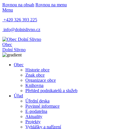
Rovnou na obsah
Rovnou na menu
Menu
+420 326 393 225
info@dolnislivno.cz
Obec
Dolní Slivno
Obec
Historie obce
Znak obce
Organizace obce
Knihovna
Přehled podnikatelů a služeb
Úřad
Úřední deska
Povinné informace
E-podatelna
Aktuality
Projekty
Vyhlášky a nařízení