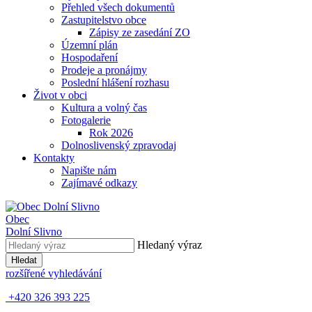
Přehled všech dokumentů
Zastupitelstvo obce
Zápisy ze zasedání ZO
Územní plán
Hospodaření
Prodeje a pronájmy
Poslední hlášení rozhasu
Život v obci
Kultura a volný čas
Fotogalerie
Rok 2026
Dolnoslivenský zpravodaj
Kontakty
Napište nám
Zajímavé odkazy
Obec
Dolní Slivno
Hledaný výraz
Hledat
rozšířené vyhledávání
+420 326 393 225