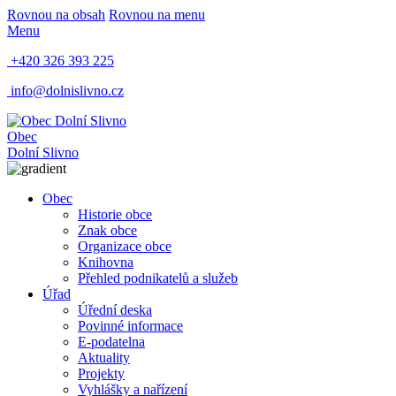
Rovnou na obsah
Rovnou na menu
Menu
+420 326 393 225
info@dolnislivno.cz
Obec
Dolní Slivno
Obec
Historie obce
Znak obce
Organizace obce
Knihovna
Přehled podnikatelů a služeb
Úřad
Úřední deska
Povinné informace
E-podatelna
Aktuality
Projekty
Vyhlášky a nařízení