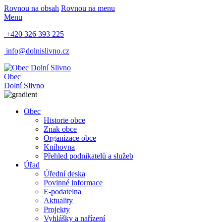
Rovnou na obsah
Rovnou na menu
Menu
+420 326 393 225
info@dolnislivno.cz
Obec
Dolní Slivno
Obec
Historie obce
Znak obce
Organizace obce
Knihovna
Přehled podnikatelů a služeb
Úřad
Úřední deska
Povinné informace
E-podatelna
Aktuality
Projekty
Vyhlášky a nařízení