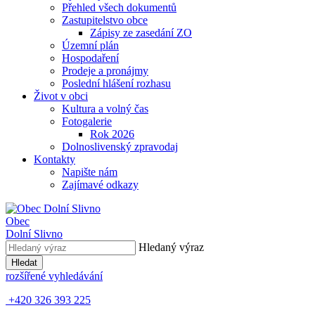
Přehled všech dokumentů
Zastupitelstvo obce
Zápisy ze zasedání ZO
Územní plán
Hospodaření
Prodeje a pronájmy
Poslední hlášení rozhasu
Život v obci
Kultura a volný čas
Fotogalerie
Rok 2026
Dolnoslivenský zpravodaj
Kontakty
Napište nám
Zajímavé odkazy
Obec
Dolní Slivno
Hledaný výraz
Hledat
rozšířené vyhledávání
+420 326 393 225