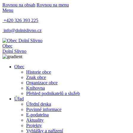
Rovnou na obsah
Rovnou na menu
Menu
+420 326 393 225
info@dolnislivno.cz
Obec
Dolní Slivno
Obec
Historie obce
Znak obce
Organizace obce
Knihovna
Přehled podnikatelů a služeb
Úřad
Úřední deska
Povinné informace
E-podatelna
Aktuality
Projekty
Vyhlášky a nařízení