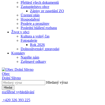
Přehled všech dokumentů
Zastupitelstvo obce
Zápisy ze zasedání ZO
Územní plán
Hospodaření
Prodeje a pronájmy
Poslední hlášení rozhasu
Život v obci
Kultura a volný čas
Fotogalerie
Rok 2026
Dolnoslivenský zpravodaj
Kontakty
Napište nám
Zajímavé odkazy
Obec
Dolní Slivno
Hledaný výraz
Hledat
rozšířené vyhledávání
+420 326 393 225