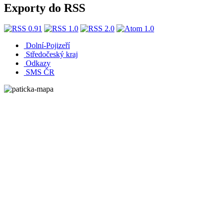
Exporty do RSS
Dolní-Pojizeří
Středočeský kraj
Odkazy
SMS ČR