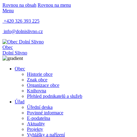
Rovnou na obsah
Rovnou na menu
Menu
+420 326 393 225
info@dolnislivno.cz
Obec
Dolní Slivno
Obec
Historie obce
Znak obce
Organizace obce
Knihovna
Přehled podnikatelů a služeb
Úřad
Úřední deska
Povinné informace
E-podatelna
Aktuality
Projekty
Vyhlášky a nařízení