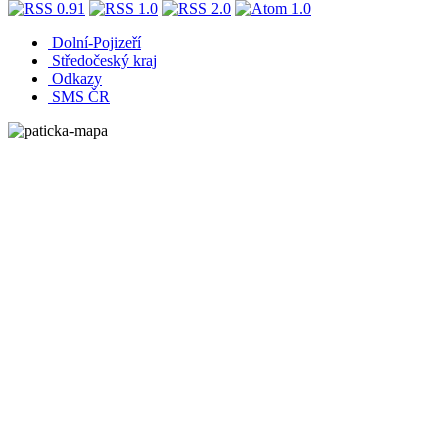
Dolní-Pojizeří
Středočeský kraj
Odkazy
SMS ČR