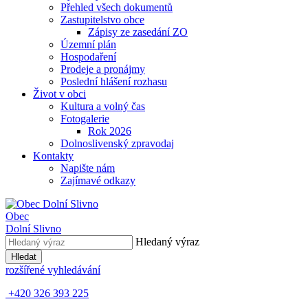
Přehled všech dokumentů
Zastupitelstvo obce
Zápisy ze zasedání ZO
Územní plán
Hospodaření
Prodeje a pronájmy
Poslední hlášení rozhasu
Život v obci
Kultura a volný čas
Fotogalerie
Rok 2026
Dolnoslivenský zpravodaj
Kontakty
Napište nám
Zajímavé odkazy
Obec
Dolní Slivno
Hledaný výraz
Hledat
rozšířené vyhledávání
+420 326 393 225