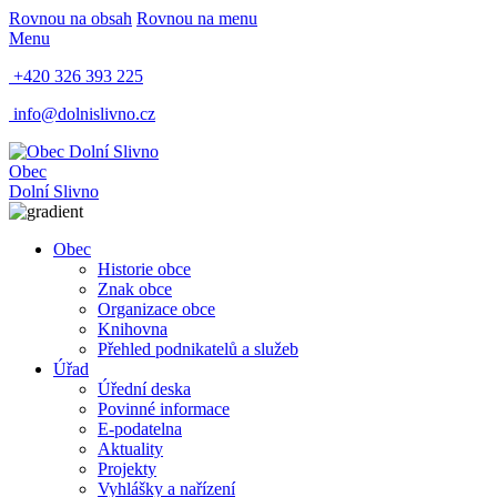
Rovnou na obsah
Rovnou na menu
Menu
+420 326 393 225
info@dolnislivno.cz
Obec
Dolní Slivno
Obec
Historie obce
Znak obce
Organizace obce
Knihovna
Přehled podnikatelů a služeb
Úřad
Úřední deska
Povinné informace
E-podatelna
Aktuality
Projekty
Vyhlášky a nařízení