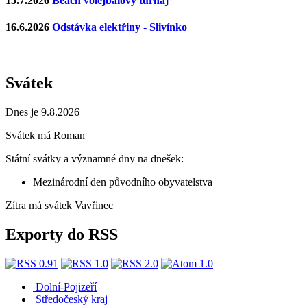
15.7.2026
Beach volejbalový turnaj
16.6.2026
Odstávka elektřiny - Slivínko
Svátek
Dnes je 9.8.2026
Svátek má
Roman
Státní svátky a významné dny na dnešek:
Mezinárodní den původního obyvatelstva
Zítra má svátek
Vavřinec
Exporty do RSS
Dolní-Pojizeří
Středočeský kraj