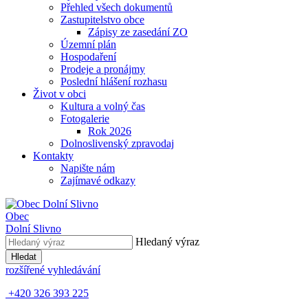
Přehled všech dokumentů
Zastupitelstvo obce
Zápisy ze zasedání ZO
Územní plán
Hospodaření
Prodeje a pronájmy
Poslední hlášení rozhasu
Život v obci
Kultura a volný čas
Fotogalerie
Rok 2026
Dolnoslivenský zpravodaj
Kontakty
Napište nám
Zajímavé odkazy
Obec
Dolní Slivno
Hledaný výraz
Hledat
rozšířené vyhledávání
+420 326 393 225