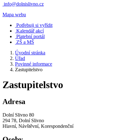
info@dolnislivno.cz
Mapa webu
Potřebuji si vyřídit
Kalendář akcí
Platební portál
ZŠ a MŠ
Úvodní stránka
Úřad
Povinné informace
Zastupitelstvo
Zastupitelstvo
Adresa
Dolní Slivno 80
294 78, Dolní Slivno
Hlavní, Návštěvní, Korespondenční
Osoby