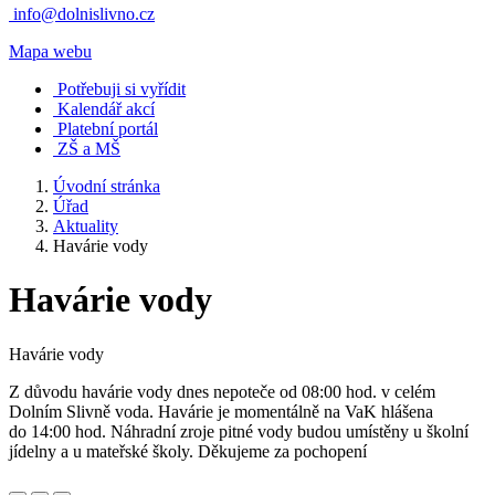
info@dolnislivno.cz
Mapa webu
Potřebuji si vyřídit
Kalendář akcí
Platební portál
ZŠ a MŠ
Úvodní stránka
Úřad
Aktuality
Havárie vody
Havárie vody
Havárie vody
Z důvodu havárie vody dnes nepoteče od 08:00 hod. v celém
Dolním Slivně voda. Havárie je momentálně na VaK hlášena
do 14:00 hod. Náhradní zroje pitné vody budou umístěny u školní
jídelny a u mateřské školy. Děkujeme za pochopení