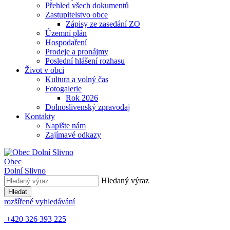
Přehled všech dokumentů
Zastupitelstvo obce
Zápisy ze zasedání ZO
Územní plán
Hospodaření
Prodeje a pronájmy
Poslední hlášení rozhasu
Život v obci
Kultura a volný čas
Fotogalerie
Rok 2026
Dolnoslivenský zpravodaj
Kontakty
Napište nám
Zajímavé odkazy
Obec
Dolní Slivno
Hledaný výraz
Hledat
rozšířené vyhledávání
+420 326 393 225