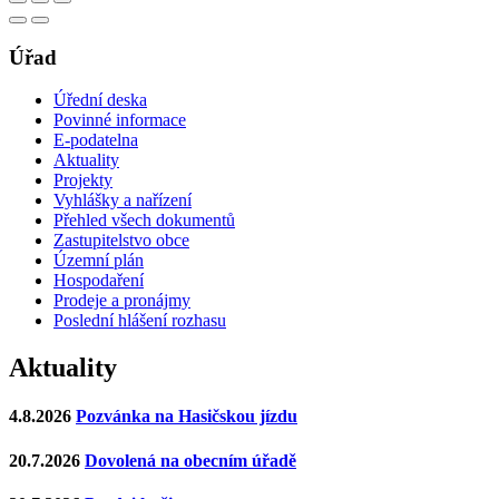
Úřad
Úřední deska
Povinné informace
E-podatelna
Aktuality
Projekty
Vyhlášky a nařízení
Přehled všech dokumentů
Zastupitelstvo obce
Územní plán
Hospodaření
Prodeje a pronájmy
Poslední hlášení rozhasu
Aktuality
4.8.2026
Pozvánka na Hasičskou jízdu
20.7.2026
Dovolená na obecním úřadě