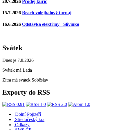
20.7.2026
Prodej kuřic
15.7.2026
Beach volejbalový turnaj
16.6.2026
Odstávka elektřiny - Slivínko
Svátek
Dnes je 7.8.2026
Svátek má
Lada
Zítra má svátek
Soběslav
Exporty do RSS
Dolní-Pojizeří
Středočeský kraj
Odkazy
SMS ČR