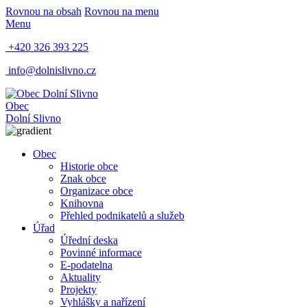
Rovnou na obsah
Rovnou na menu
Menu
+420 326 393 225
info@dolnislivno.cz
Obec
Dolní Slivno
Obec
Historie obce
Znak obce
Organizace obce
Knihovna
Přehled podnikatelů a služeb
Úřad
Úřední deska
Povinné informace
E-podatelna
Aktuality
Projekty
Vyhlášky a nařízení