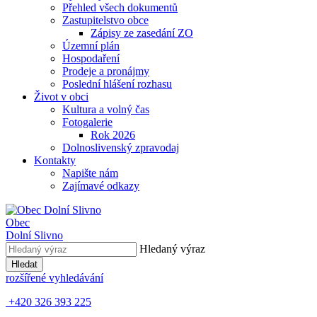
Přehled všech dokumentů
Zastupitelstvo obce
Zápisy ze zasedání ZO
Územní plán
Hospodaření
Prodeje a pronájmy
Poslední hlášení rozhasu
Život v obci
Kultura a volný čas
Fotogalerie
Rok 2026
Dolnoslivenský zpravodaj
Kontakty
Napište nám
Zajímavé odkazy
Obec
Dolní Slivno
Hledaný výraz
Hledat
rozšířené vyhledávání
+420 326 393 225