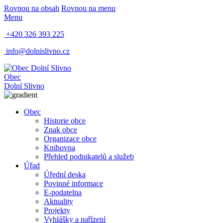
Rovnou na obsah
Rovnou na menu
Menu
+420 326 393 225
info@dolnislivno.cz
Obec
Dolní Slivno
Obec
Historie obce
Znak obce
Organizace obce
Knihovna
Přehled podnikatelů a služeb
Úřad
Úřední deska
Povinné informace
E-podatelna
Aktuality
Projekty
Vyhlášky a nařízení