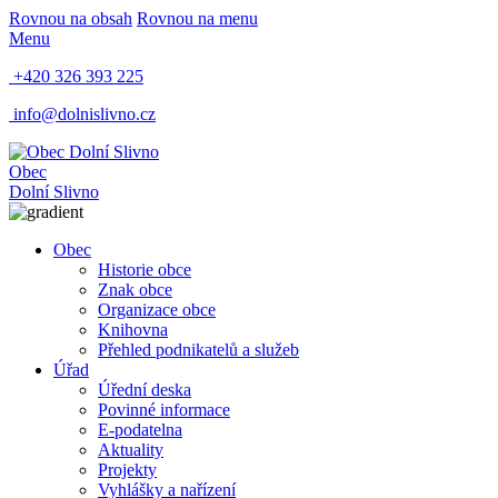
Rovnou na obsah
Rovnou na menu
Menu
+420 326 393 225
info@dolnislivno.cz
Obec
Dolní Slivno
Obec
Historie obce
Znak obce
Organizace obce
Knihovna
Přehled podnikatelů a služeb
Úřad
Úřední deska
Povinné informace
E-podatelna
Aktuality
Projekty
Vyhlášky a nařízení