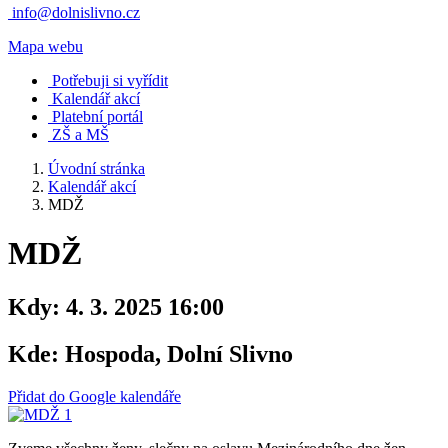
info@dolnislivno.cz
Mapa webu
Potřebuji si vyřídit
Kalendář akcí
Platební portál
ZŠ a MŠ
Úvodní stránka
Kalendář akcí
MDŽ
MDŽ
Kdy:
4. 3. 2025 16:00
Kde:
Hospoda, Dolní Slivno
Přidat do Google kalendáře