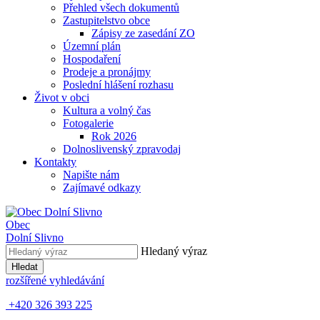
Přehled všech dokumentů
Zastupitelstvo obce
Zápisy ze zasedání ZO
Územní plán
Hospodaření
Prodeje a pronájmy
Poslední hlášení rozhasu
Život v obci
Kultura a volný čas
Fotogalerie
Rok 2026
Dolnoslivenský zpravodaj
Kontakty
Napište nám
Zajímavé odkazy
Obec
Dolní Slivno
Hledaný výraz
Hledat
rozšířené vyhledávání
+420 326 393 225