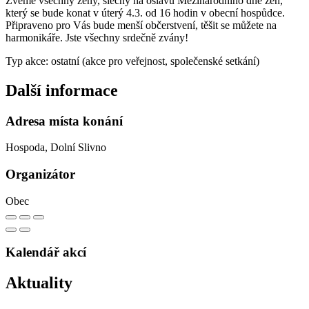
Zveme všechny ženy, slečny na oslavu Mezinárodního dne žen,
který se bude konat v úterý 4.3. od 16 hodin v obecní hospůdce.
Připraveno pro Vás bude menší občerstvení, těšit se můžete na
harmonikáře. Jste všechny srdečně zvány!
Typ akce: ostatní (akce pro veřejnost, společenské setkání)
Další informace
Adresa místa konání
Hospoda, Dolní Slivno
Organizátor
Obec
Kalendář akcí
Aktuality