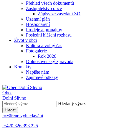
Přehled všech dokumentů
Zastupitelstvo obce
Zápisy ze zasedání ZO
Územní plán
Hospodaření
Prodeje a pronájmy
Poslední hlášení rozhasu
Život v obci
Kultura a volný čas
Fotogalerie
Rok 2026
Dolnoslivenský zpravodaj
Kontakty
Napište nám
Zajímavé odkazy
Obec
Dolní Slivno
Hledaný výraz
Hledat
rozšířené vyhledávání
+420 326 393 225