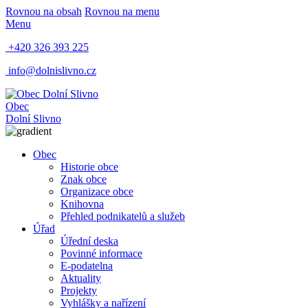
Rovnou na obsah
Rovnou na menu
Menu
+420 326 393 225
info@dolnislivno.cz
Obec
Dolní Slivno
Obec
Historie obce
Znak obce
Organizace obce
Knihovna
Přehled podnikatelů a služeb
Úřad
Úřední deska
Povinné informace
E-podatelna
Aktuality
Projekty
Vyhlášky a nařízení