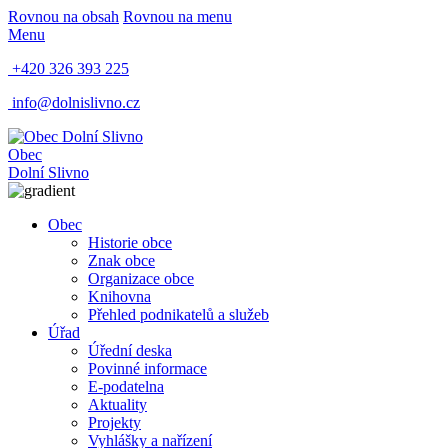
Rovnou na obsah
Rovnou na menu
Menu
+420 326 393 225
info@dolnislivno.cz
Obec
Dolní Slivno
Obec
Historie obce
Znak obce
Organizace obce
Knihovna
Přehled podnikatelů a služeb
Úřad
Úřední deska
Povinné informace
E-podatelna
Aktuality
Projekty
Vyhlášky a nařízení