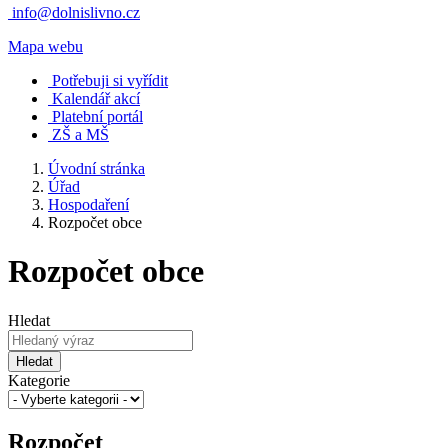
info@dolnislivno.cz
Mapa webu
Potřebuji si vyřídit
Kalendář akcí
Platební portál
ZŠ a MŠ
Úvodní stránka
Úřad
Hospodaření
Rozpočet obce
Rozpočet obce
Hledat
Hledat
Kategorie
Rozpočet