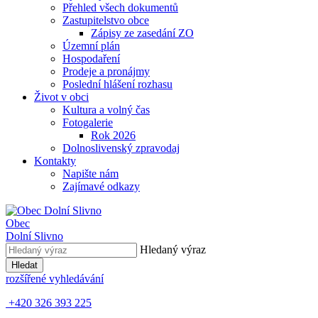
Přehled všech dokumentů
Zastupitelstvo obce
Zápisy ze zasedání ZO
Územní plán
Hospodaření
Prodeje a pronájmy
Poslední hlášení rozhasu
Život v obci
Kultura a volný čas
Fotogalerie
Rok 2026
Dolnoslivenský zpravodaj
Kontakty
Napište nám
Zajímavé odkazy
Obec
Dolní Slivno
Hledaný výraz
Hledat
rozšířené vyhledávání
+420 326 393 225