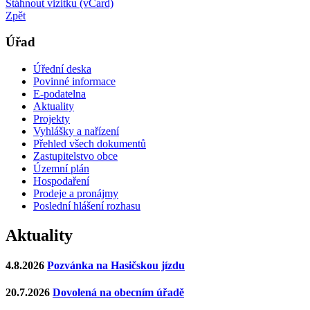
Stáhnout vizitku (vCard)
Zpět
Úřad
Úřední deska
Povinné informace
E-podatelna
Aktuality
Projekty
Vyhlášky a nařízení
Přehled všech dokumentů
Zastupitelstvo obce
Územní plán
Hospodaření
Prodeje a pronájmy
Poslední hlášení rozhasu
Aktuality
4.8.2026
Pozvánka na Hasičskou jízdu
20.7.2026
Dovolená na obecním úřadě