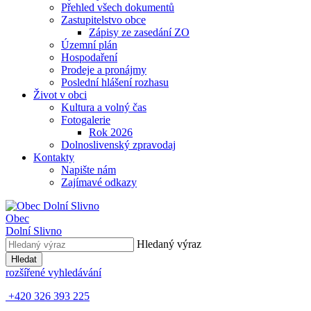
Přehled všech dokumentů
Zastupitelstvo obce
Zápisy ze zasedání ZO
Územní plán
Hospodaření
Prodeje a pronájmy
Poslední hlášení rozhasu
Život v obci
Kultura a volný čas
Fotogalerie
Rok 2026
Dolnoslivenský zpravodaj
Kontakty
Napište nám
Zajímavé odkazy
Obec
Dolní Slivno
Hledaný výraz
Hledat
rozšířené vyhledávání
+420 326 393 225