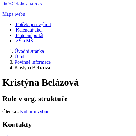
info@dolnislivno.cz
Mapa webu
Potřebuji si vyřídit
Kalendář akcí
Platební portál
ZŠ a MŠ
Úvodní stránka
Úřad
Povinné informace
Kristýna Belázová
Kristýna Belázová
Role v org. struktuře
Členka -
Kulturní výbor
Kontakty