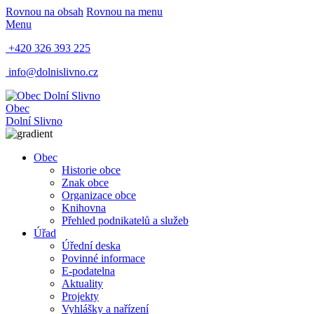
Rovnou na obsah
Rovnou na menu
Menu
+420 326 393 225
info@dolnislivno.cz
Obec
Dolní Slivno
Obec
Historie obce
Znak obce
Organizace obce
Knihovna
Přehled podnikatelů a služeb
Úřad
Úřední deska
Povinné informace
E-podatelna
Aktuality
Projekty
Vyhlášky a nařízení