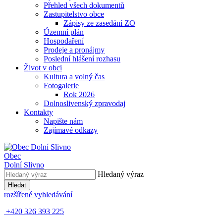
Přehled všech dokumentů
Zastupitelstvo obce
Zápisy ze zasedání ZO
Územní plán
Hospodaření
Prodeje a pronájmy
Poslední hlášení rozhasu
Život v obci
Kultura a volný čas
Fotogalerie
Rok 2026
Dolnoslivenský zpravodaj
Kontakty
Napište nám
Zajímavé odkazy
Obec
Dolní Slivno
Hledaný výraz
Hledat
rozšířené vyhledávání
+420 326 393 225