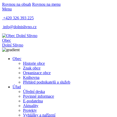
Rovnou na obsah
Rovnou na menu
Menu
+420 326 393 225
info@dolnislivno.cz
Obec
Dolní Slivno
Obec
Historie obce
Znak obce
Organizace obce
Knihovna
Přehled podnikatelů a služeb
Úřad
Úřední deska
Povinné informace
E-podatelna
Aktuality
Projekty
Vyhlášky a nařízení