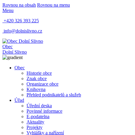
Rovnou na obsah
Rovnou na menu
Menu
+420 326 393 225
info@dolnislivno.cz
Obec
Dolní Slivno
Obec
Historie obce
Znak obce
Organizace obce
Knihovna
Přehled podnikatelů a služeb
Úřad
Úřední deska
Povinné informace
E-podatelna
Aktuality
Projekty
Vyhlášky a nařízení