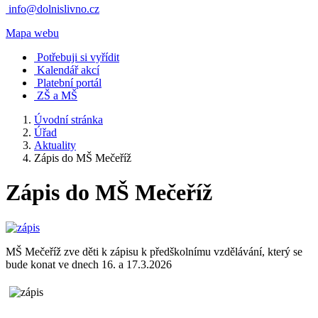
info@dolnislivno.cz
Mapa webu
Potřebuji si vyřídit
Kalendář akcí
Platební portál
ZŠ a MŠ
Úvodní stránka
Úřad
Aktuality
Zápis do MŠ Mečeříž
Zápis do MŠ Mečeříž
MŠ Mečeříž zve děti k zápisu k předškolnímu vzdělávání, který se
bude konat ve dnech 16. a 17.3.2026