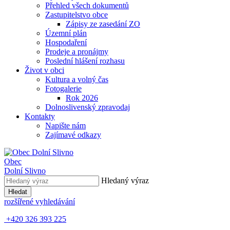
Přehled všech dokumentů
Zastupitelstvo obce
Zápisy ze zasedání ZO
Územní plán
Hospodaření
Prodeje a pronájmy
Poslední hlášení rozhasu
Život v obci
Kultura a volný čas
Fotogalerie
Rok 2026
Dolnoslivenský zpravodaj
Kontakty
Napište nám
Zajímavé odkazy
Obec
Dolní Slivno
Hledaný výraz
Hledat
rozšířené vyhledávání
+420 326 393 225