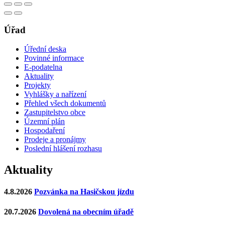
Úřad
Úřední deska
Povinné informace
E-podatelna
Aktuality
Projekty
Vyhlášky a nařízení
Přehled všech dokumentů
Zastupitelstvo obce
Územní plán
Hospodaření
Prodeje a pronájmy
Poslední hlášení rozhasu
Aktuality
4.8.2026
Pozvánka na Hasičskou jízdu
20.7.2026
Dovolená na obecním úřadě