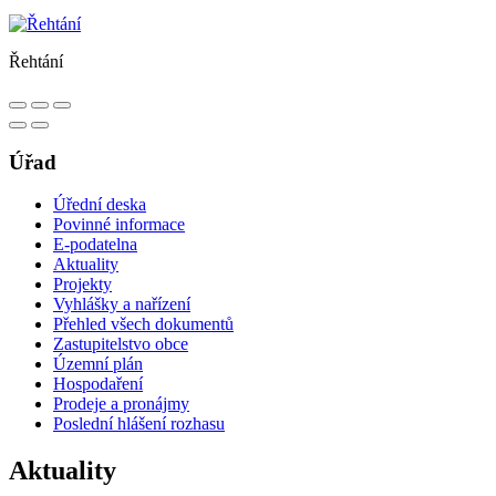
Řehtání
Úřad
Úřední deska
Povinné informace
E-podatelna
Aktuality
Projekty
Vyhlášky a nařízení
Přehled všech dokumentů
Zastupitelstvo obce
Územní plán
Hospodaření
Prodeje a pronájmy
Poslední hlášení rozhasu
Aktuality