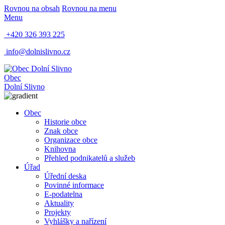
Rovnou na obsah
Rovnou na menu
Menu
+420 326 393 225
info@dolnislivno.cz
Obec
Dolní Slivno
Obec
Historie obce
Znak obce
Organizace obce
Knihovna
Přehled podnikatelů a služeb
Úřad
Úřední deska
Povinné informace
E-podatelna
Aktuality
Projekty
Vyhlášky a nařízení