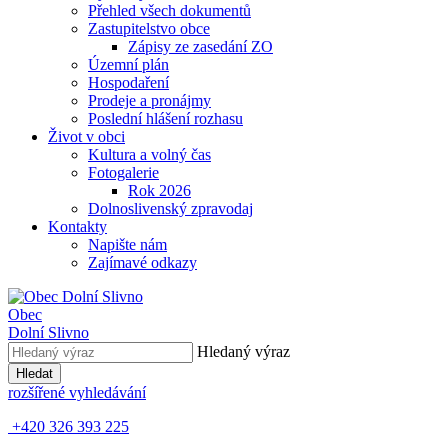
Přehled všech dokumentů
Zastupitelstvo obce
Zápisy ze zasedání ZO
Územní plán
Hospodaření
Prodeje a pronájmy
Poslední hlášení rozhasu
Život v obci
Kultura a volný čas
Fotogalerie
Rok 2026
Dolnoslivenský zpravodaj
Kontakty
Napište nám
Zajímavé odkazy
Obec
Dolní Slivno
Hledaný výraz
Hledat
rozšířené vyhledávání
+420 326 393 225