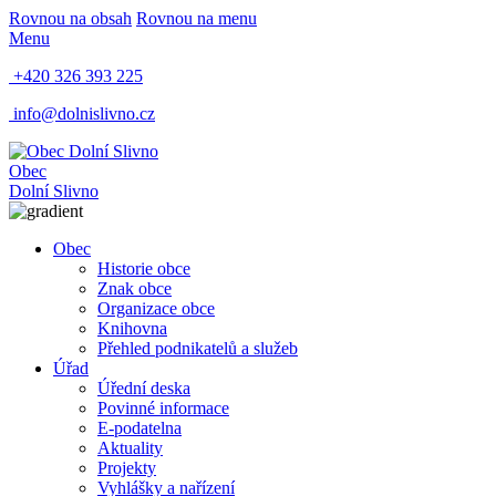
Rovnou na obsah
Rovnou na menu
Menu
+420 326 393 225
info@dolnislivno.cz
Obec
Dolní Slivno
Obec
Historie obce
Znak obce
Organizace obce
Knihovna
Přehled podnikatelů a služeb
Úřad
Úřední deska
Povinné informace
E-podatelna
Aktuality
Projekty
Vyhlášky a nařízení