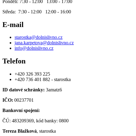
Pondělí: 7:30 - 12:00 13:00 - 17:00
Středa: 7:30 - 12:00 12:00 - 16:00
E-mail
starostka@dolnislivno.cz
jana.karpetova@dolnislivno.cz
info@dolnislivno.cz
Telefon
+420 326 393 225
+420 736 401 882 - starostka
ID datové schránky:
3amatz6
IČO:
00237701
Bankovní spojení:
ČÚ: 483209369, kód banky: 0800
Tereza Blažková
, starostka