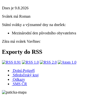
Dnes je 9.8.2026
Svátek má
Roman
Státní svátky a významné dny na dnešek:
Mezinárodní den původního obyvatelstva
Zítra má svátek
Vavřinec
Exporty do RSS
Dolní-Pojizeří
Středočeský kraj
Odkazy
SMS ČR