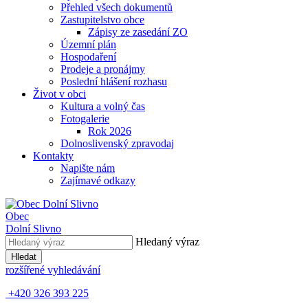
Přehled všech dokumentů
Zastupitelstvo obce
Zápisy ze zasedání ZO
Územní plán
Hospodaření
Prodeje a pronájmy
Poslední hlášení rozhasu
Život v obci
Kultura a volný čas
Fotogalerie
Rok 2026
Dolnoslivenský zpravodaj
Kontakty
Napište nám
Zajímavé odkazy
Obec
Dolní Slivno
Hledaný výraz
Hledat
rozšířené vyhledávání
+420 326 393 225