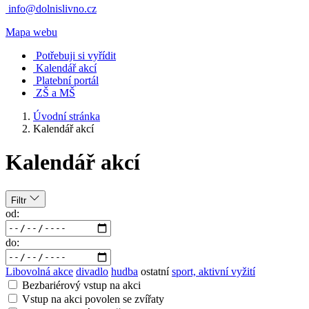
info@dolnislivno.cz
Mapa webu
Potřebuji si vyřídit
Kalendář akcí
Platební portál
ZŠ a MŠ
Úvodní stránka
Kalendář akcí
Kalendář akcí
Filtr
od:
do:
Libovolná akce
divadlo
hudba
ostatní
sport, aktivní vyžití
Bezbariérový vstup na akci
Vstup na akci povolen se zvířaty