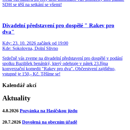
SDH se těší na setkání se všemi!
Divadelní představení pro dospělé " Rakev pro
dva"
Kdy:
23. 10. 2026 začátek od 19:00
Kde:
Sokolovna, Dolní Slivno
Srdečně vás zveme na divadelní představení pro dospělé v podání
spolku Bazilišek benátský, který odehraje v pátek 23.října
konverzační komedii "Rakev pro dva". Občerstvení zajištěno,
vstupné je 150,- Kč. Těšíme se!
Kalendář akcí
Aktuality
4.8.2026
Pozvánka na Hasičskou jízdu
20.7.2026
Dovolená na obecním úřadě