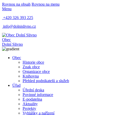
Rovnou na obsah
Rovnou na menu
Menu
+420 326 393 225
info@dolnislivno.cz
Obec
Dolní Slivno
Obec
Historie obce
Znak obce
Organizace obce
Knihovna
Přehled podnikatelů a služeb
Úřad
Úřední deska
Povinné informace
E-podatelna
Aktuality
Projekty
Vyhlášky a nařízení