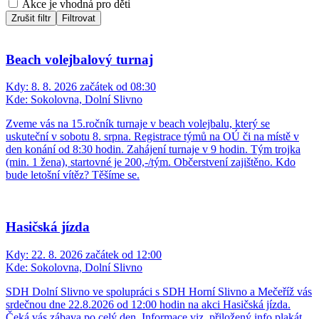
Akce je vhodná pro děti
Zrušit filtr
Filtrovat
Beach volejbalový turnaj
Kdy:
8. 8. 2026 začátek od 08:30
Kde:
Sokolovna, Dolní Slivno
Zveme vás na 15.ročník turnaje v beach volejbalu, který se
uskuteční v sobotu 8. srpna. Registrace týmů na OÚ či na místě v
den konání od 8:30 hodin. Zahájení turnaje v 9 hodin. Tým trojka
(min. 1 žena), startovné je 200,-/tým. Občerstvení zajištěno. Kdo
bude letošní vítěz? Těšíme se.
Hasičská jízda
Kdy:
22. 8. 2026 začátek od 12:00
Kde:
Sokolovna, Dolní Slivno
SDH Dolní Slivno ve spolupráci s SDH Horní Slivno a Mečeříž vás
srdečnou dne 22.8.2026 od 12:00 hodin na akci Hasičská jízda.
Čeká vás zábava po celý den. Informace viz. přiložený info plakát.