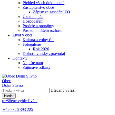
Přehled všech dokumentů
Zastupitelstvo obce
Zápisy ze zasedání ZO
Územní plán
Hospodaření
Prodeje a pronájmy
Poslední hlášení rozhasu
Život v obci
Kultura a volný čas
Fotogalerie
Rok 2026
Dolnoslivenský zpravodaj
Kontakty
Napište nám
Zajímavé odkazy
Obec
Dolní Slivno
Hledaný výraz
Hledat
rozšířené vyhledávání
+420 326 393 225