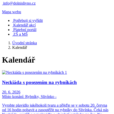
info@dolnislivno.cz
Mapa webu
Potřebuji si vyřídit
Kalendář akcí
Platební portál
ZŠ a MŠ
Úvodní stránka
Kalendář
Kalendář
Neckiáda s posezením na rybníkách
20. 6. 2026
Místo konání:
Rybníky, Slivínko -
Vyrobte plavidlo jakéhokoli tvaru a přijďte se v sobotu 20. června
od 16 hodin pobavit a zasoutěžit na rybníky do Slivínka. Čeká nás