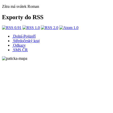
Zítra má svátek
Roman
Exporty do RSS
Dolní-Pojizeří
Středočeský kraj
Odkazy
SMS ČR