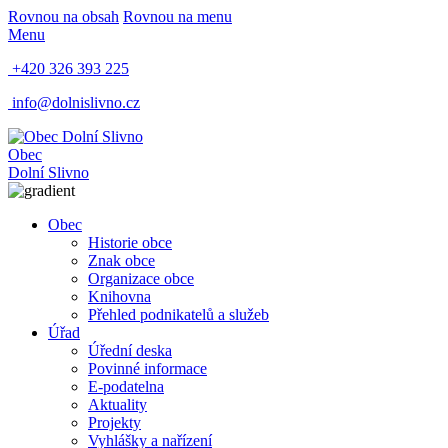
Rovnou na obsah
Rovnou na menu
Menu
+420 326 393 225
info@dolnislivno.cz
Obec
Dolní Slivno
Obec
Historie obce
Znak obce
Organizace obce
Knihovna
Přehled podnikatelů a služeb
Úřad
Úřední deska
Povinné informace
E-podatelna
Aktuality
Projekty
Vyhlášky a nařízení