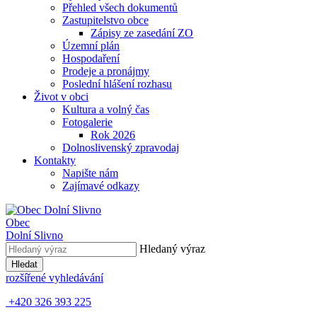
Přehled všech dokumentů
Zastupitelstvo obce
Zápisy ze zasedání ZO
Územní plán
Hospodaření
Prodeje a pronájmy
Poslední hlášení rozhasu
Život v obci
Kultura a volný čas
Fotogalerie
Rok 2026
Dolnoslivenský zpravodaj
Kontakty
Napište nám
Zajímavé odkazy
Obec
Dolní Slivno
Hledaný výraz
Hledat
rozšířené vyhledávání
+420 326 393 225