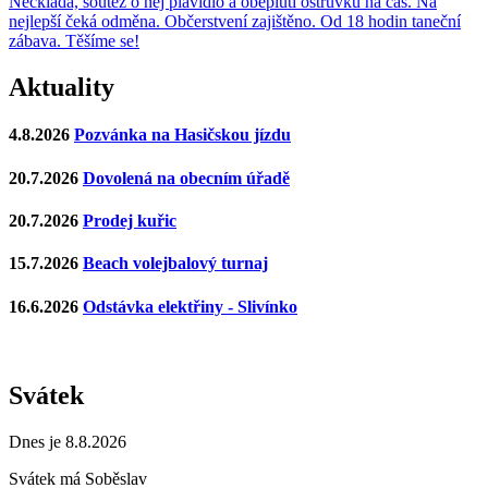
Neckiáda, soutěž o nej plavidlo a obeplutí ostrůvku na čas. Na
nejlepší čeká odměna. Občerstvení zajištěno. Od 18 hodin taneční
zábava. Těšíme se!
Aktuality
4.8.2026
Pozvánka na Hasičskou jízdu
20.7.2026
Dovolená na obecním úřadě
20.7.2026
Prodej kuřic
15.7.2026
Beach volejbalový turnaj
16.6.2026
Odstávka elektřiny - Slivínko
Svátek
Dnes je 8.8.2026
Svátek má
Soběslav